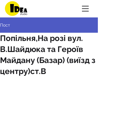
Пост
Попільня,На розі вул.
В.Шайдюка та Героїв
Майдану (Базар) (виїзд з
центру)ст.В