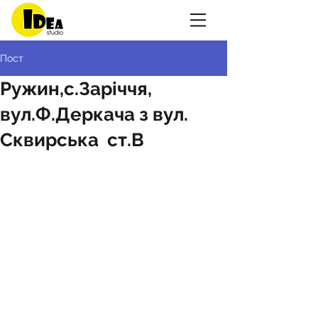
Пост
Ружин,с.Заріччя,
вул.Ф.Деркача з вул.
Сквирська ст.В